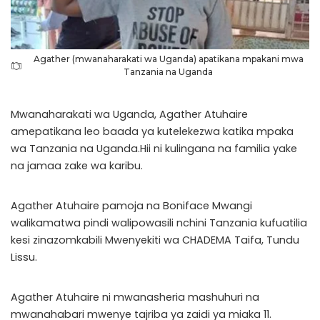
Agather (mwanaharakati wa Uganda) apatikana mpakani mwa
Tanzania na Uganda
Mwanaharakati wa Uganda, Agather Atuhaire
amepatikana leo baada ya kutelekezwa katika mpaka
wa Tanzania na Uganda.Hii ni kulingana na familia yake
na jamaa zake wa karibu.
Agather Atuhaire pamoja na Boniface Mwangi
walikamatwa pindi walipowasili nchini Tanzania kufuatilia
kesi zinazomkabili Mwenyekiti wa CHADEMA Taifa, Tundu
Lissu.
Agather Atuhaire ni mwanasheria mashuhuri na
mwanahabari mwenye tajriba ya zaidi ya miaka 11.