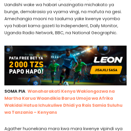
Uandishi wake wa habari unazingatia michakato ya
bunge, demokrasia ya vyama vingi, na mafuta na gesi.
Amechangia maoni na taaluma yake kwenye vyombo
vya habari kama gazeti la Independent, Daily Monitor,
Uganda Radio Network, BBC, na National Geographic.
SOMA PIA
:
Wanaharakati Kenya Wakiongozwa na
Martha Karua Waandikia Barua Umoja wa Afrika
Wakidai Hatua Ichukuliwe Dhidi ya Rais Samia Suluhu
wa Tanzania – Kenyans
Agather huonekana mara kwa mara kwenye vipindi vya