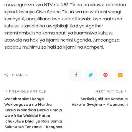
mazungumzo vya NTV na NBS TV na amekuwa akiandaa
kipindi kwenye Civic Space TV. Akiwa na wafuasi wengi
kwenye X, anajulikana kwa kuripoti kwake kwa matokeo
kuhusu utawala na uwajibikaji. Kazi ya Agather
imemtambulisha kama sauti ya kuaminiwa kuhusu
utawala na haki ya kijamii nchini Uganda. Ameongoza
sababu muhimu za haki za kijamii na Kampeni.
SHARES
PREVIOUS ARTICLE
NEXT ARTICLE
Wanaharakati Kenya
Serikali yalifuta Kanisa la
Wakiongozwa na Martha
Askofu Gwajima – Mwananchi
Karua Waandikia Barua Umoja
wa Afrika Wakidai Hatua
Ichukuliwe Dhidi ya Rais Samia
Suluhu wa Tanzania – Kenyans