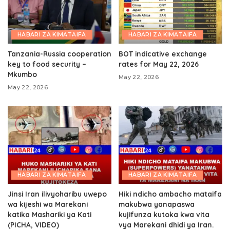
HABARI ZA KIMATAIFA
HABARI ZA KIMATAIFA
Tanzania-Russia cooperation
BOT indicative exchange
key to food security –
rates for May 22, 2026
Mkumbo
May 22, 2026
May 22, 2026
HABARI ZA KIMATAIFA
HABARI ZA KIMATAIFA
Jinsi Iran ilivyoharibu uwepo
Hiki ndicho ambacho mataifa
wa kijeshi wa Marekani
makubwa yanapaswa
katika Mashariki ya Kati
kujifunza kutoka kwa vita
(PICHA, VIDEO)
vya Marekani dhidi ya Iran.