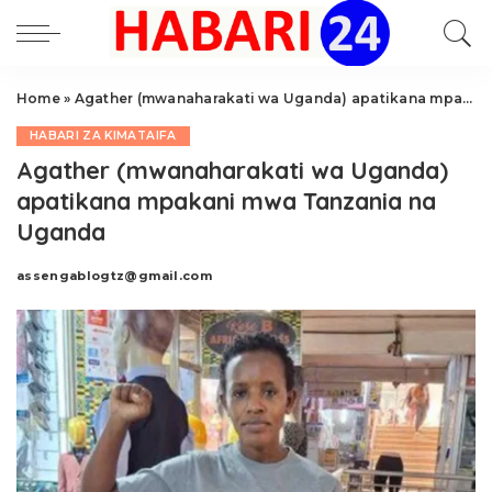
Home
»
Agather (mwanaharakati wa Uganda) apatikana mpakani mwa Tanzania na Uganda
HABARI ZA KIMATAIFA
Agather (mwanaharakati wa Uganda)
apatikana mpakani mwa Tanzania na
Uganda
assengablogtz@gmail.com
Posted
by