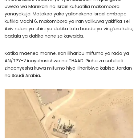
uwezo wa Marekani na Israel kufuatilia makombora
yanayokuja. Matokeo yake yalionekana Israel ambapo
kufikia Machi 6, makombora ya Iran yalikuwa yakifika Tel
Aviv ndani ya chini ya dakika tatu baada ya ving’ora kulia,
badala ya dakika nane za kawaida.
Katika maeneo manne, Iran iliharibu mifumo ya rada ya
AN/TPY-2 inayohusishwa na THAAD. Picha za satelaiti
zinaonyesha kuwa mifumo hiyo iliharibiwa kabisa Jordan
na Saudi Arabia.