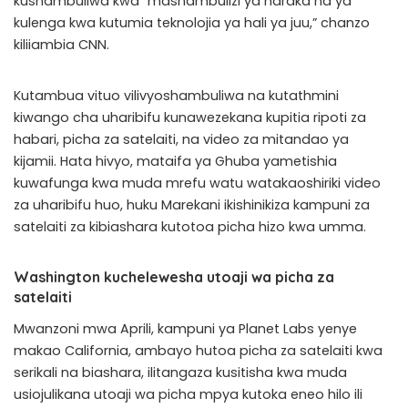
kushambuliwa kwa “mashambulizi ya haraka na ya
kulenga kwa kutumia teknolojia ya hali ya juu,” chanzo
kiliiambia CNN.
Kutambua vituo vilivyoshambuliwa na kutathmini
kiwango cha uharibifu kunawezekana kupitia ripoti za
habari, picha za satelaiti, na video za mitandao ya
kijamii. Hata hivyo, mataifa ya Ghuba yametishia
kuwafunga kwa muda mrefu watu watakaoshiriki video
za uharibifu huo, huku Marekani ikishinikiza kampuni za
satelaiti za kibiashara kutotoa picha hizo kwa umma.
Washington kuchelewesha utoaji wa picha za
satelaiti
Mwanzoni mwa Aprili, kampuni ya Planet Labs yenye
makao California, ambayo hutoa picha za satelaiti kwa
serikali na biashara, ilitangaza kusitisha kwa muda
usiojulikana utoaji wa picha mpya kutoka eneo hilo ili