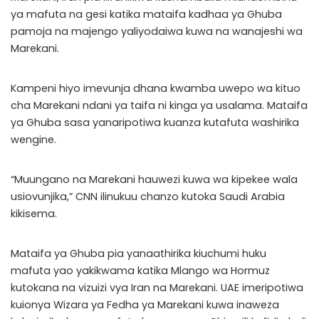
ya mafuta na gesi katika mataifa kadhaa ya Ghuba
pamoja na majengo yaliyodaiwa kuwa na wanajeshi wa
Marekani.
Kampeni hiyo imevunja dhana kwamba uwepo wa kituo
cha Marekani ndani ya taifa ni kinga ya usalama. Mataifa
ya Ghuba sasa yanaripotiwa kuanza kutafuta washirika
wengine.
“Muungano na Marekani hauwezi kuwa wa kipekee wala
usiovunjika,” CNN ilinukuu chanzo kutoka Saudi Arabia
kikisema.
Mataifa ya Ghuba pia yanaathirika kiuchumi huku
mafuta yao yakikwama katika Mlango wa Hormuz
kutokana na vizuizi vya Iran na Marekani. UAE imeripotiwa
kuionya Wizara ya Fedha ya Marekani kuwa inaweza