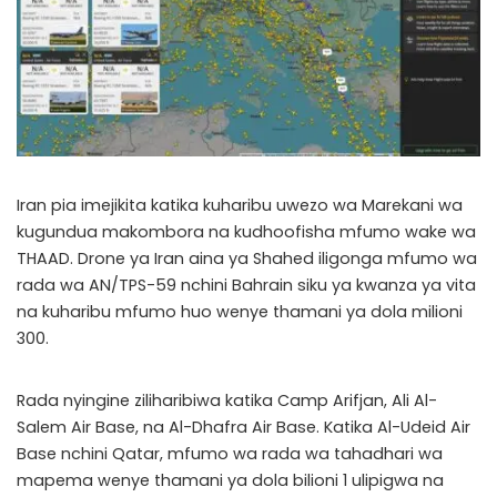
Iran pia imejikita katika kuharibu uwezo wa Marekani wa
kugundua makombora na kudhoofisha mfumo wake wa
THAAD. Drone ya Iran aina ya Shahed iligonga mfumo wa
rada wa AN/TPS-59 nchini Bahrain siku ya kwanza ya vita
na kuharibu mfumo huo wenye thamani ya dola milioni
300.
Rada nyingine ziliharibiwa katika Camp Arifjan, Ali Al-
Salem Air Base, na Al-Dhafra Air Base. Katika Al-Udeid Air
Base nchini Qatar, mfumo wa rada wa tahadhari wa
mapema wenye thamani ya dola bilioni 1 ulipigwa na