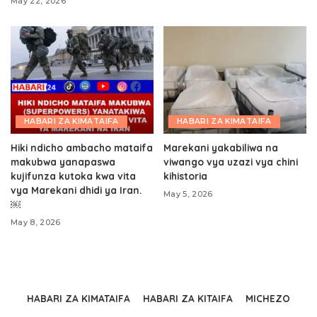
May 22, 2026
HABARI ZA KIMATAIFA
HABARI ZA KIMATAIFA
Hiki ndicho ambacho mataifa
Marekani yakabiliwa na
makubwa yanapaswa
viwango vya uzazi vya chini
kujifunza kutoka kwa vita
kihistoria
vya Marekani dhidi ya Iran.
May 5, 2026
￼
May 8, 2026
HABARI ZA KIMATAIFA
HABARI ZA KITAIFA
MICHEZO