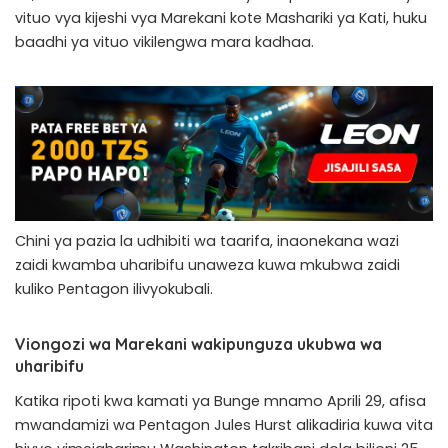
vituo vya kijeshi vya Marekani kote Mashariki ya Kati, huku
baadhi ya vituo vikilengwa mara kadhaa.
Chini ya pazia la udhibiti wa taarifa, inaonekana wazi
zaidi kwamba uharibifu unaweza kuwa mkubwa zaidi
kuliko Pentagon ilivyokubali.
Viongozi wa Marekani wakipunguza ukubwa wa
uharibifu
Katika ripoti kwa kamati ya Bunge mnamo Aprili 29, afisa
mwandamizi wa Pentagon Jules Hurst alikadiria kuwa vita