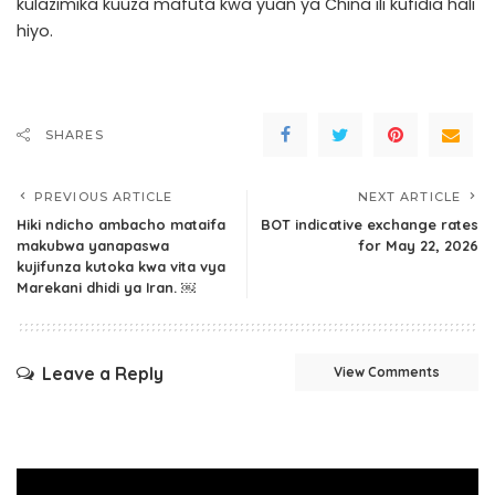
kulazimika kuuza mafuta kwa yuan ya China ili kufidia hali
hiyo.
SHARES
PREVIOUS ARTICLE
NEXT ARTICLE
Hiki ndicho ambacho mataifa
BOT indicative exchange rates
makubwa yanapaswa
for May 22, 2026
kujifunza kutoka kwa vita vya
Marekani dhidi ya Iran. ￼
Leave a Reply
View Comments