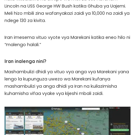
Lincoln na USS George HW Bush katika Ghuba ya Uajemi.
Meli hizo mbili zina wafanyakazi zaidi ya 10,000 na zaidi ya
ndege 130 za kivita.
Iran imesema vituo vyote vya Marekani katika eneo hilo ni
“malengo halali.”
Iran inalenga nini?
Mashambulizi dhidi ya vituo vya anga vya Marekani yana
lengo la kupunguza uwezo wa Marekani kufanya
mashambulizi ya anga dhidi ya Iran na kuilazimisha
kuhamisha vifaa vyake vya kijeshi mbali zaidi.