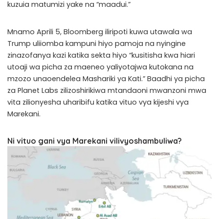
kuzuia matumizi yake na “maadui.”
Mnamo Aprili 5, Bloomberg iliripoti kuwa utawala wa
Trump uliiomba kampuni hiyo pamoja na nyingine
zinazofanya kazi katika sekta hiyo “kusitisha kwa hiari
utoaji wa picha za maeneo yaliyotajwa kutokana na
mzozo unaoendelea Mashariki ya Kati.” Baadhi ya picha
za Planet Labs zilizoshirikiwa mtandaoni mwanzoni mwa
vita zilionyesha uharibifu katika vituo vya kijeshi vya
Marekani.
Ni vituo gani vya Marekani vilivyoshambuliwa?