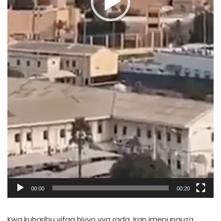
00:00
00:20
Kwa kuharibu vifaa hivyo vya rada, Iran imepunguza