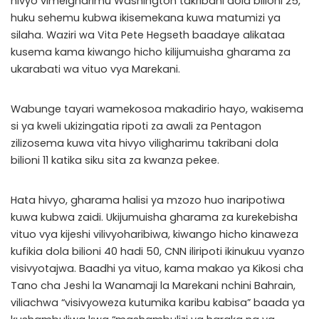
hivyo vimeigharimu Washington takribani dola bilioni 25,
huku sehemu kubwa ikisemekana kuwa matumizi ya
silaha. Waziri wa Vita Pete Hegseth baadaye alikataa
kusema kama kiwango hicho kilijumuisha gharama za
ukarabati wa vituo vya Marekani.
Wabunge tayari wamekosoa makadirio hayo, wakisema
si ya kweli ukizingatia ripoti za awali za Pentagon
zilizosema kuwa vita hivyo viligharimu takribani dola
bilioni 11 katika siku sita za kwanza pekee.
Hata hivyo, gharama halisi ya mzozo huo inaripotiwa
kuwa kubwa zaidi. Ukijumuisha gharama za kurekebisha
vituo vya kijeshi vilivyoharibiwa, kiwango hicho kinaweza
kufikia dola bilioni 40 hadi 50, CNN iliripoti ikinukuu vyanzo
visivyotajwa. Baadhi ya vituo, kama makao ya Kikosi cha
Tano cha Jeshi la Wanamaji la Marekani nchini Bahrain,
viliachwa “visivyoweza kutumika karibu kabisa” baada ya