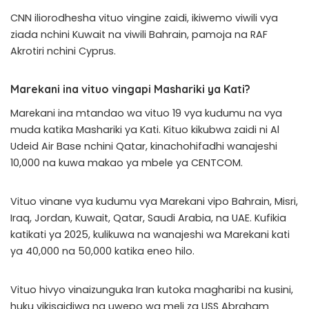
CNN iliorodhesha vituo vingine zaidi, ikiwemo viwili vya
ziada nchini Kuwait na viwili Bahrain, pamoja na RAF
Akrotiri nchini Cyprus.
Marekani ina vituo vingapi Mashariki ya Kati?
Marekani ina mtandao wa vituo 19 vya kudumu na vya
muda katika Mashariki ya Kati. Kituo kikubwa zaidi ni Al
Udeid Air Base nchini Qatar, kinachohifadhi wanajeshi
10,000 na kuwa makao ya mbele ya CENTCOM.
Vituo vinane vya kudumu vya Marekani vipo Bahrain, Misri,
Iraq, Jordan, Kuwait, Qatar, Saudi Arabia, na UAE. Kufikia
katikati ya 2025, kulikuwa na wanajeshi wa Marekani kati
ya 40,000 na 50,000 katika eneo hilo.
Vituo hivyo vinaizunguka Iran kutoka magharibi na kusini,
huku vikisaidiwa na uwepo wa meli za USS Abraham