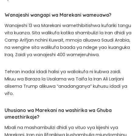
Wanajeshi wangapi wa Marekani wameuawa?
Wanajeshi 13 wa Marekani wamethibitishwa kufariki tangu
vita kuanza. Sita walikufa katika shambulizi la Iran dhidi ya
Camp Arifjan nchini Kuwait, mmoja aliuawa Saudi Arabia,
na wengine sita walikufa baada ya ndege yao kuanguka
Iraq. Zaidi ya wanajeshi 400 wamejeruhiwa.
Tehran inadai idadi halisi ya waliokufa ni kubwa zaidi.
Mkuu wa Baraza la Usalama wa Taifa la Iran Ali Larijani
alisema Trump alikuwa “anadanganya” kuhusu idadi ya
vifo.
Uhusiano wa Marekani na washirika wa Ghuba
umeathirikaje?
Mbali na mashambulizi dhidi ya vituo vya kijeshi vya
Marekani, Iran pia ilifanikiwa kushambulia miundombinu