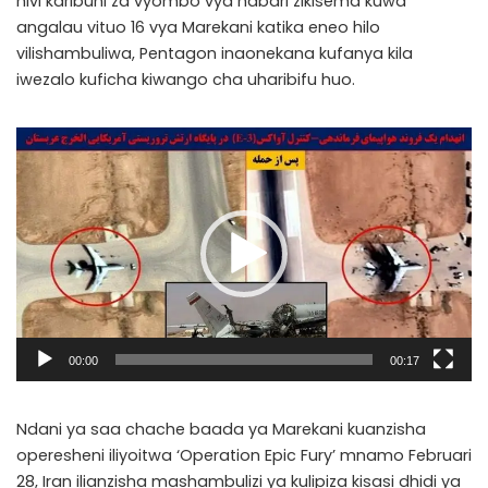
hivi karibuni za vyombo vya habari zikisema kuwa
angalau vituo 16 vya Marekani katika eneo hilo
vilishambuliwa, Pentagon inaonekana kufanya kila
iwezalo kuficha kiwango cha uharibifu huo.
Video
Player
00:00
00:17
Ndani ya saa chache baada ya Marekani kuanzisha
operesheni iliyoitwa ‘Operation Epic Fury’ mnamo Februari
28, Iran ilianzisha mashambulizi ya kulipiza kisasi dhidi ya