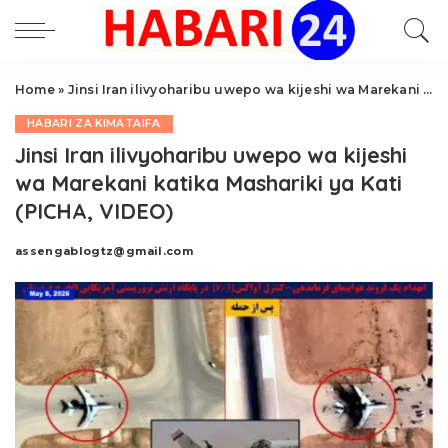
Home
»
Jinsi Iran ilivyoharibu uwepo wa kijeshi wa Marekani katika Mashariki ya Kati (PICHA, VIDEO)
HABARI ZA KIMATAIFA
Jinsi Iran ilivyoharibu uwepo wa kijeshi
wa Marekani katika Mashariki ya Kati
(PICHA, VIDEO)
assengablogtz@gmail.com
Posted
by