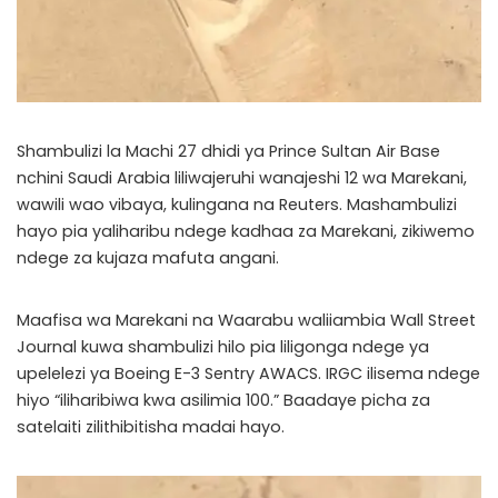
Shambulizi la Machi 27 dhidi ya Prince Sultan Air Base
nchini Saudi Arabia liliwajeruhi wanajeshi 12 wa Marekani,
wawili wao vibaya, kulingana na Reuters. Mashambulizi
hayo pia yaliharibu ndege kadhaa za Marekani, zikiwemo
ndege za kujaza mafuta angani.
Maafisa wa Marekani na Waarabu waliiambia Wall Street
Journal kuwa shambulizi hilo pia liligonga ndege ya
upelelezi ya Boeing E-3 Sentry AWACS. IRGC ilisema ndege
hiyo “iliharibiwa kwa asilimia 100.” Baadaye picha za
satelaiti zilithibitisha madai hayo.