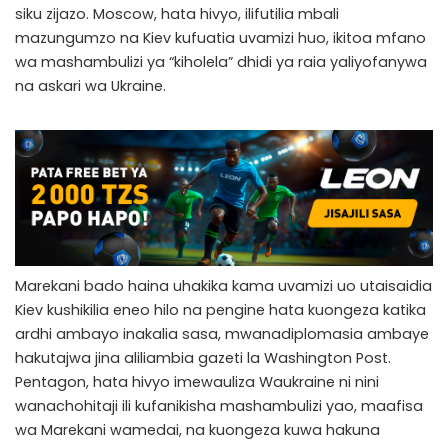
siku zijazo. Moscow, hata hivyo, ilifutilia mbali
mazungumzo na Kiev kufuatia uvamizi huo, ikitoa mfano
wa mashambulizi ya “kiholela” dhidi ya raia yaliyofanywa
na askari wa Ukraine.
Marekani bado haina uhakika kama uvamizi uo utaisaidia
Kiev kushikilia eneo hilo na pengine hata kuongeza katika
ardhi ambayo inakalia sasa, mwanadiplomasia ambaye
hakutajwa jina aliliambia gazeti la Washington Post.
Pentagon, hata hivyo imewauliza Waukraine ni nini
wanachohitaji ili kufanikisha mashambulizi yao, maafisa
wa Marekani wamedai, na kuongeza kuwa hakuna