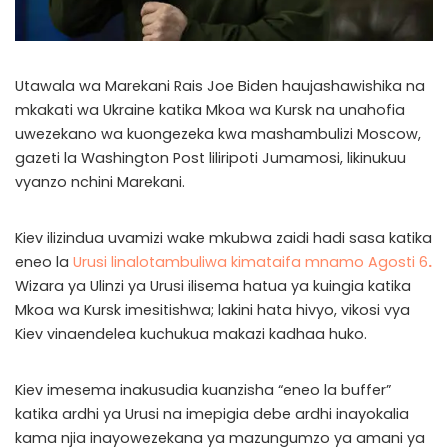
Utawala wa Marekani Rais Joe Biden haujashawishika na
mkakati wa Ukraine katika Mkoa wa Kursk na unahofia
uwezekano wa kuongezeka kwa mashambulizi Moscow,
gazeti la Washington Post liliripoti Jumamosi, likinukuu
vyanzo nchini Marekani.
Kiev ilizindua uvamizi wake mkubwa zaidi hadi sasa katika
eneo la
Urusi linalotambuliwa kimataifa mnamo Agosti 6
.
Wizara ya Ulinzi ya Urusi ilisema hatua ya kuingia katika
Mkoa wa Kursk imesitishwa; lakini hata hivyo, vikosi vya
Kiev vinaendelea kuchukua makazi kadhaa huko.
Kiev imesema inakusudia kuanzisha “eneo la buffer”
katika ardhi ya Urusi na imepigia debe ardhi inayokalia
kama njia inayowezekana ya mazungumzo ya amani ya