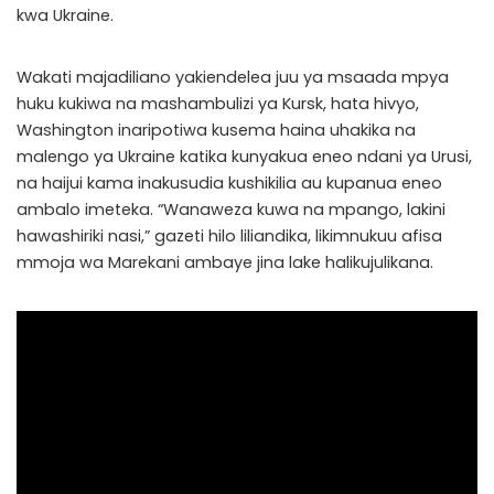
kwa Ukraine.
Wakati majadiliano yakiendelea juu ya msaada mpya
huku kukiwa na mashambulizi ya Kursk, hata hivyo,
Washington inaripotiwa kusema haina uhakika na
malengo ya Ukraine katika kunyakua eneo ndani ya Urusi,
na haijui kama inakusudia kushikilia au kupanua eneo
ambalo imeteka. “Wanaweza kuwa na mpango, lakini
hawashiriki nasi,” gazeti hilo liliandika, likimnukuu afisa
mmoja wa Marekani ambaye jina lake halikujulikana.