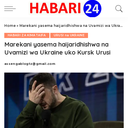
Home
»
Marekani yasema haijaridhishwa na Uvamizi wa Ukraine uko Kursk Urusi
HABARI ZA KIMATAIFA
URUSI na UKRAINE
Marekani yasema haijaridhishwa na
Uvamizi wa Ukraine uko Kursk Urusi
assengablogtz@gmail.com
Posted
by