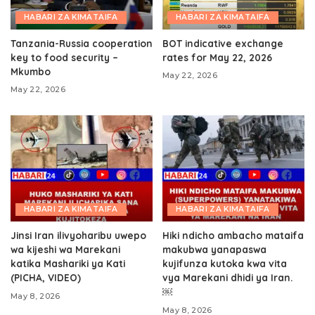
HABARI ZA KIMATAIFA
HABARI ZA KIMATAIFA
Tanzania-Russia cooperation
BOT indicative exchange
key to food security –
rates for May 22, 2026
Mkumbo
May 22, 2026
May 22, 2026
HABARI ZA KIMATAIFA
HABARI ZA KIMATAIFA
Jinsi Iran ilivyoharibu uwepo
Hiki ndicho ambacho mataifa
wa kijeshi wa Marekani
makubwa yanapaswa
katika Mashariki ya Kati
kujifunza kutoka kwa vita
(PICHA, VIDEO)
vya Marekani dhidi ya Iran.
￼
May 8, 2026
May 8, 2026