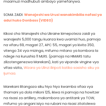
maamuzi madhubuti ambayo yamefanywa.
SOMA ZAIDI:
Wanajeshi wa Urusi wanakimbilia nafasi ya
adui huko Donbass (VIDEO)
Kikosi cha Wanajeshi cha Ukraine kimepoteza zaidi ya
wanajeshi 5,000 tangu kuanza kwa uvamizi huo, pamoja
na vifaru 69, magari 27, APC 55, magari ya kivita 350,
vitengo 34 vya mizinga, mifumo mitano ya kombora la
ndege na kurushia 11 MLRS. (pamoja na HIMARS tatu
zilizotengenezwa Marekani), kati ya vipande vingine vya
vifaa vizito,
Wizara ya Ulinzi iliripoti katika sasisho siku ya
Ijumaa.
Marekani ilitangaza siku hiyo hiyo kwamba vifaa vya
thamani ya dola milioni 125, ikiwa ni pamoja na howitzer
na risasi za artillery, makombora ya antitank ya TOW,
mifumo ya angani isiyo na rubani na risasi zitatolewa