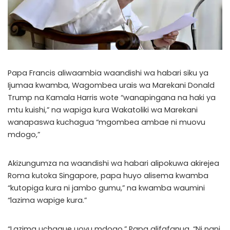
Papa Francis aliwaambia waandishi wa habari siku ya
Ijumaa kwamba, Wagombea urais wa Marekani Donald
Trump na Kamala Harris wote “wanapingana na haki ya
mtu kuishi,” na wapiga kura Wakatoliki wa Marekani
wanapaswa kuchagua “mgombea ambae ni muovu
mdogo,”
Akizungumza na waandishi wa habari alipokuwa akirejea
Roma kutoka Singapore, papa huyo alisema kwamba
“kutopiga kura ni jambo gumu,” na kwamba waumini
“lazima wapige kura.”
“Lazima uchague uovu mdogo,” Papa alifafanua. “Ni nani