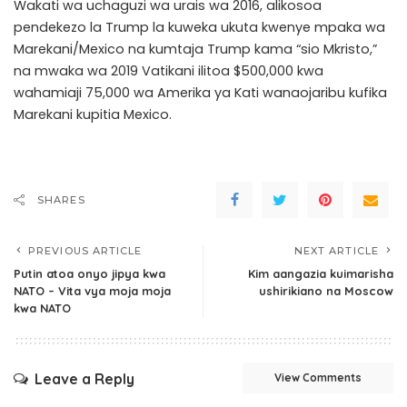
Wakati wa uchaguzi wa urais wa 2016, alikosoa
pendekezo la Trump la kuweka ukuta kwenye mpaka wa
Marekani/Mexico na kumtaja Trump kama “sio Mkristo,”
na mwaka wa 2019 Vatikani ilitoa $500,000 kwa
wahamiaji 75,000 wa Amerika ya Kati wanaojaribu kufika
Marekani kupitia Mexico.
SHARES
PREVIOUS ARTICLE
NEXT ARTICLE
Putin atoa onyo jipya kwa
Kim aangazia kuimarisha
NATO – Vita vya moja moja
ushirikiano na Moscow
kwa NATO
Leave a Reply
View Comments