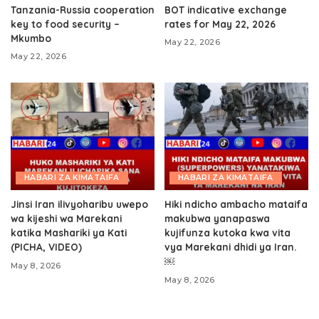
Tanzania-Russia cooperation
BOT indicative exchange
key to food security –
rates for May 22, 2026
Mkumbo
May 22, 2026
May 22, 2026
HABARI ZA KIMATAIFA
HABARI ZA KIMATAIFA
Jinsi Iran ilivyoharibu uwepo
Hiki ndicho ambacho mataifa
wa kijeshi wa Marekani
makubwa yanapaswa
katika Mashariki ya Kati
kujifunza kutoka kwa vita
(PICHA, VIDEO)
vya Marekani dhidi ya Iran.
￼
May 8, 2026
May 8, 2026