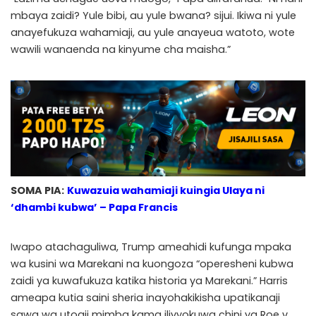
mbaya zaidi? Yule bibi, au yule bwana? sijui. Ikiwa ni yule
anayefukuza wahamiaji, au yule anayeua watoto, wote
wawili wanaenda na kinyume cha maisha.”
SOMA PIA:
Kuwazuia wahamiaji kuingia Ulaya ni
‘dhambi kubwa’ – Papa Francis
Iwapo atachaguliwa, Trump ameahidi kufunga mpaka
wa kusini wa Marekani na kuongoza “operesheni kubwa
zaidi ya kuwafukuza katika historia ya Marekani.” Harris
ameapa kutia saini sheria inayohakikisha upatikanaji
sawa wa utoaji mimba kama ilivyokuwa chini ya Roe v.