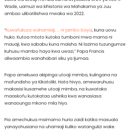
Wade, uamuzi wa kihistoria wa Mahakama ya Juu
ambao ulibatilishwa mwaka wa 2022.
“
Kuwafukuza wahamiaji, … ni jambo baya
, kuna uovu
huko. Kutoa mtoto kutoka tumboni mwa mama ni
mauaji, kwa sababu kuna maisha. Ni lazima tuzungumze
kuhusu mambo haya kwa uwazi,” Papa Francis
aliwaambia wanahabari siku ya Ijumaa.
Papa amekuwa akipinga utoaji mimba, kulingana na
mafundisho ya Kikatoliki. Hata hivyo, amewaruhusu
makasisi kusamehe utoaji mimba, na kuwataka
maaskofu kutokataa ushirika kwa wanasiasa
wanaounga mkono mila hiyo.
Pia amechukua msimamo huria zaidi katika masuala
yanayohusiana na uhamiaji kuliko watangulizi wake.