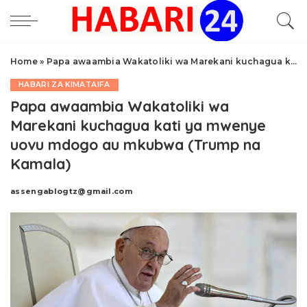
Home
»
Papa awaambia Wakatoliki wa Marekani kuchagua kati ya mwenye uovu mdogo au mkubwa (Trump na Kamala)
HABARI ZA KIMATAIFA
Papa awaambia Wakatoliki wa
Marekani kuchagua kati ya mwenye
uovu mdogo au mkubwa (Trump na
Kamala)
assengablogtz@gmail.com
Posted
by