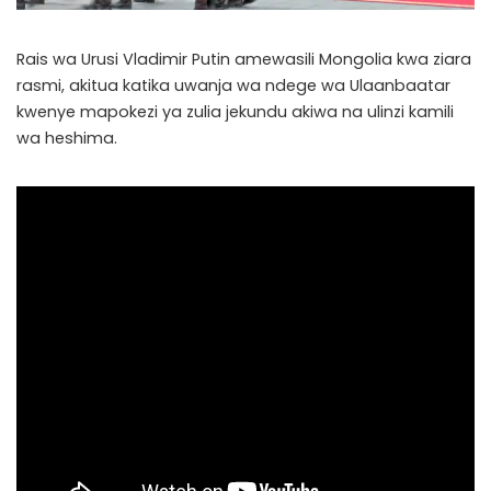
Rais wa Urusi Vladimir Putin amewasili Mongolia kwa ziara
rasmi, akitua katika uwanja wa ndege wa Ulaanbaatar
kwenye mapokezi ya zulia jekundu akiwa na ulinzi kamili
wa heshima.