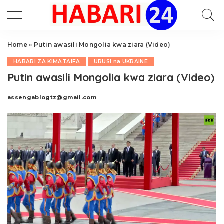
Home
»
Putin awasili Mongolia kwa ziara (Video)
HABARI ZA KIMATAIFA
URUSI na UKRAINE
Putin awasili Mongolia kwa ziara (Video)
assengablogtz@gmail.com
Posted
by