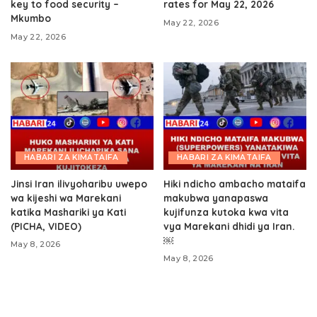
key to food security –
rates for May 22, 2026
Mkumbo
May 22, 2026
May 22, 2026
HABARI ZA KIMATAIFA
HABARI ZA KIMATAIFA
Jinsi Iran ilivyoharibu uwepo
Hiki ndicho ambacho mataifa
wa kijeshi wa Marekani
makubwa yanapaswa
katika Mashariki ya Kati
kujifunza kutoka kwa vita
(PICHA, VIDEO)
vya Marekani dhidi ya Iran.
￼
May 8, 2026
May 8, 2026