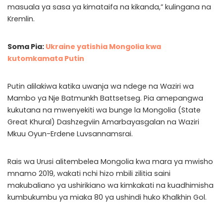
masuala ya sasa ya kimataifa na kikanda,” kulingana na
Kremlin.
Soma Pia:
Ukraine yatishia Mongolia kwa
kutomkamata Putin
Putin alilakiwa katika uwanja wa ndege na Waziri wa
Mambo ya Nje Batmunkh Battsetseg. Pia amepangwa
kukutana na mwenyekiti wa bunge la Mongolia (State
Great Khural) Dashzegviin Amarbayasgalan na Waziri
Mkuu Oyun-Erdene Luvsannamsrai.
Rais wa Urusi alitembelea Mongolia kwa mara ya mwisho
mnamo 2019, wakati nchi hizo mbili zilitia saini
makubaliano ya ushirikiano wa kimkakati na kuadhimisha
kumbukumbu ya miaka 80 ya ushindi huko Khalkhin Gol.