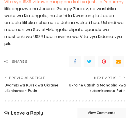
Vita vya 1939 vilikuwa mapigano kati ya jeshi la Red Army
lililoongozwa na Jenerali Georgy Zhukov, na washirika
wake wa Kimongolia, na Jeshi la Kwantung la Japan
ambalo liliteka sehemu za Uchina wakati huo. Ushindi wa
maamuzi wa Soviet-Mongolia ulipata upande wa
mashariki wa USSR hadi mwisho wa Vita vya Kidunia vya
pili.
SHARES
PREVIOUS ARTICLE
NEXT ARTICLE
Uvamizi wa Kursk wa Ukraine
Ukraine yatishia Mongolia kwa
ulishindwa – Putin
kutomkamata Putin
Leave a Reply
View Comments