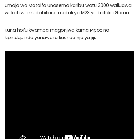
Umoja wa Mataifa unasema karibu watu 3000 waliuawa
wakati wa makabiliano makali ya M23 ya kuiteka Goma.
Kuna hofu kwamba magonjwa kama Mpox na
kipindupindu yanaweza kuenea nje ya jiji.