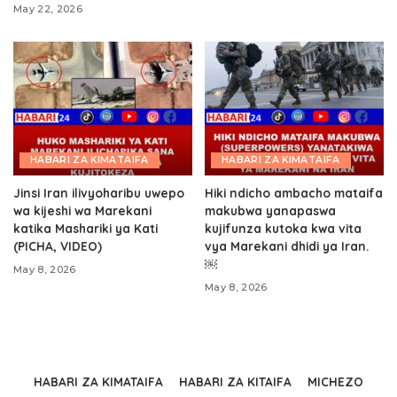
May 22, 2026
HABARI ZA KIMATAIFA
HABARI ZA KIMATAIFA
Jinsi Iran ilivyoharibu uwepo
Hiki ndicho ambacho mataifa
wa kijeshi wa Marekani
makubwa yanapaswa
katika Mashariki ya Kati
kujifunza kutoka kwa vita
(PICHA, VIDEO)
vya Marekani dhidi ya Iran.
￼
May 8, 2026
May 8, 2026
HABARI ZA KIMATAIFA
HABARI ZA KITAIFA
MICHEZO