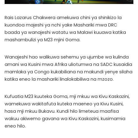
Rais Lazarus Chakwera amekuwa chini ya shinikizo la
kuondoa majeshi ya nchi yake Mashariki mwa DRC
baada ya wanajeshi watatu wa Malawi kuuawa katika
mashambulizi ya M23 mjini Goma.
Wanajeshi hao walikuwa sehemu ya ujumbe wa kulinda
amani wa Kusini mwa Afrika uliotumwa na SADC kusaidia
mamlaka ya Congo kukabiliana na makundi yenye silaha
katika eneo la mashariki linalokabiliwa na mzozo.
Kufuatia M23 kuuteka Goma, mji mkuu wa Kivu Kaskazini,
wamekuwa wakitafuta kuteka maeneo ya Kivu Kusini,
hasa mji mkuu Bukavu. Kundi hilo limeteua maafisa
wakuu akiwemo gavana wa Kivu Kaskazini, kusimamia
eneo hilo.