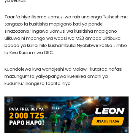
ya serikali.
Taarifa hiyo ilisema uamuzi wa rais unalenga “kuheshimu
tangazo la kusitisha mapigano kati ya pande
zinazozana,” ingawa uamuzi wa kusitisha mapigano
ulikuwa ni mpango wa waasi wa M23 ambao ulitibuka
baada ya kundi hilo kushambulia Nyabibwe katika Jimbo
la Kivu Kusini mwa DRC.
Kuondolewa kwa wanajeshi wa Malawi “kutatoa nafasi
mazungumzo yaliyopangwa kuelekea amani ya
kudumu,” iliongeza taarifa hiyo.