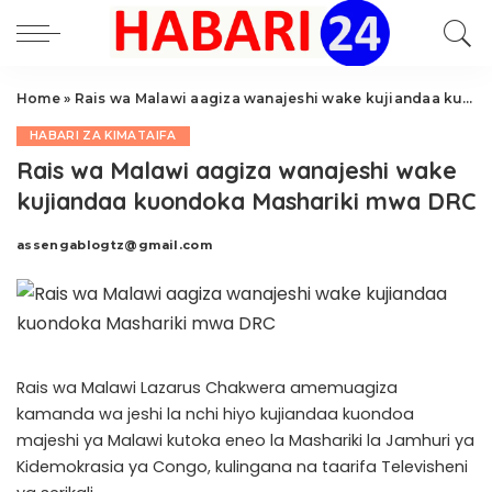
Home
»
Rais wa Malawi aagiza wanajeshi wake kujiandaa kuondoka Mashariki mwa DRC
HABARI ZA KIMATAIFA
Rais wa Malawi aagiza wanajeshi wake
kujiandaa kuondoka Mashariki mwa DRC
assengablogtz@gmail.com
Posted
by
Rais wa Malawi Lazarus Chakwera amemuagiza
kamanda wa jeshi la nchi hiyo kujiandaa kuondoa
majeshi ya Malawi kutoka eneo la Mashariki la Jamhuri ya
Kidemokrasia ya Congo, kulingana na taarifa Televisheni