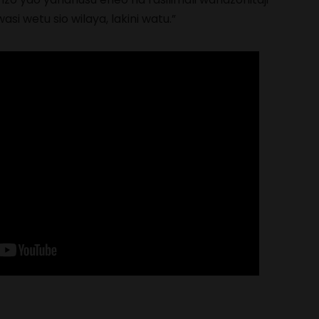
si wetu sio wilaya, lakini watu.”