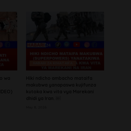
HABARI ZA KIMATAIFA
po wa
Hiki ndicho ambacho mataifa
makubwa yanapaswa kujifunza
VIDEO)
kutoka kwa vita vya Marekani
dhidi ya Iran. ￼
May 8, 2026