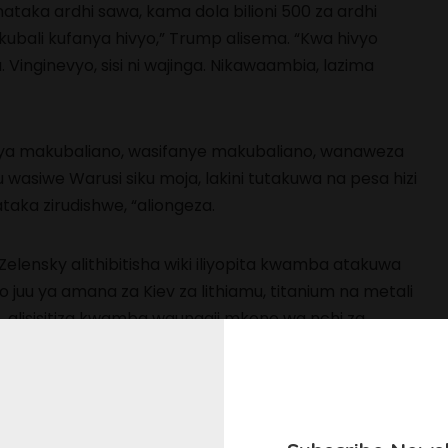
taka ardhi sawa, kama dola bilioni 500 za ardhi
ubali kufanya hivyo,” Trump alisema. “Kwa hivyo
a. Vinginevyo, sisi ni wajinga. Nikawaambia, lazima
ya makubaliano, wasifanye makubaliano, wanaweza
 wasiwe Warusi siku moja, lakini tutakuwa na pesa hizi
taka zirudishwe, “aliongeza.
Zelensky alithibitisha wiki iliyopita kwamba atakuwa
o juu ya amana za Kiev za lithiamu, titanium na metali
o, alisisitiza kwamba waungaji mkono wa nchi za
zima kwanza wasaidie kusukuma majeshi ya Urusi
nye madini mengi kabla ya kuwekeza katika