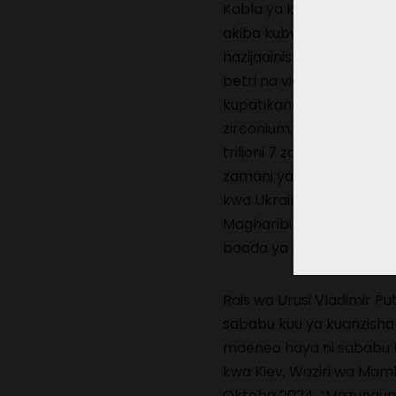
Kabla ya kuongezeka kwa
akiba kubwa zaidi barani 
hazijaainishwa kama adim
betri na vidhibiti. Orod
kupatikana nchini Ukraini
zirconium, grafiti, apatite
trilioni 7 za utajiri wot
zamani ya Donbass ya Do
kwa Ukraini mnamo 2014 
Magharibi huko Kiev. Men
baada ya Donetsk na Lug
Rais wa Urusi Vladimir P
sababu kuu ya kuanzisha o
maeneo haya ni sababu 
kwa Kiev, Waziri wa Mam
Oktoba 2024. “Mazungumz