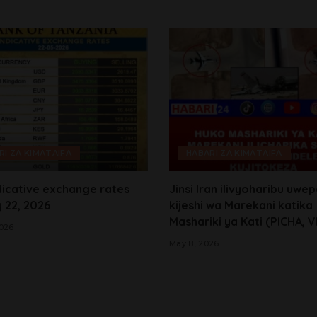
RI ZA KIMATAIFA
HABARI ZA KIMATAIFA
icative exchange rates
Jinsi Iran ilivyoharibu uwe
 22, 2026
kijeshi wa Marekani katika
Mashariki ya Kati (PICHA, 
2026
May 8, 2026