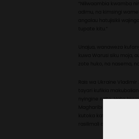
“Niliwaambia kwamba nina
adimu, na kimsingi wamek
angalau hatujisikii wajing
tupate kitu.”
Unajua, wanaweza kufan
kuwa Warusi siku moja, au
zote huko, na nasema, na
Rais wa Ukraine Vladimir 
tayari kufikia makubalian
nyingine nzito. Hata hivy
Magharibi wa Ukraine la
kutoka katika maeneo ye
rasilimali adimu duniani.