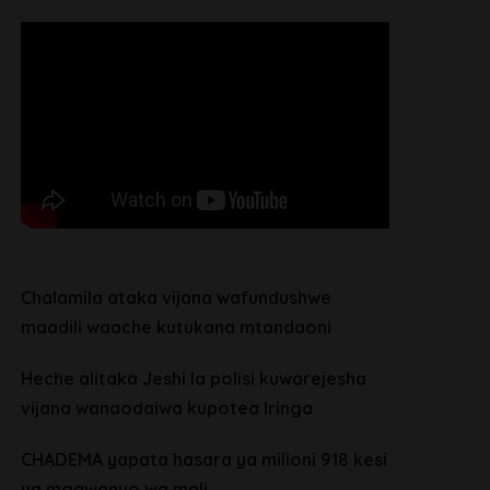
Chalamila ataka vijana wafundushwe
maadili waache kutukana mtandaoni
Heche alitaka Jeshi la polisi kuwarejesha
vijana wanaodaiwa kupotea Iringa
CHADEMA yapata hasara ya milioni 918 kesi
ya mgawanyo wa mali