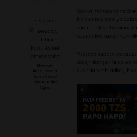
Katika mahojiano na Bre
iko kwenye zaidi ya dola 
READ NEXT
misaada kwa Ukraine, ak
kuendelea kusajili Kiev b
“Nataka kupata pesa zet
dola,” kiongozi huyo wa 
Moscow
suala la ardhi adimu, kwa 
imethibitisha
kuwa Assad
ameondoka
Syria