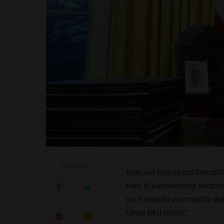
SHARES
Rais wa Marekani Donal
Kiev ili kuhakikisha Was
ya msaada wa madini adi
Urusi siku moja.”