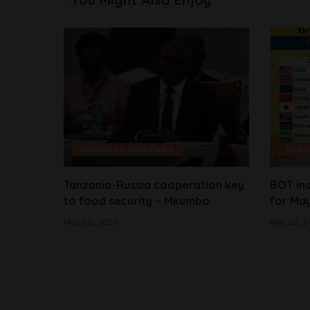
HABARI ZA KIMATAIFA
HABA
Tanzania-Russia cooperation key
BOT ind
to food security – Mkumbo
for May
May 22, 2026
May 22, 