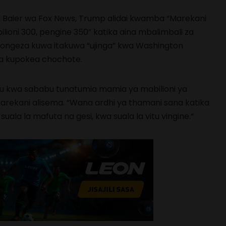
t Baier wa Fox News, Trump alidai kwamba “Marekani
bilioni 300, pengine 350” katika aina mbalimbali za
iongeza kuwa itakuwa “ujinga” kwa Washington
ila kupokea chochote.
u kwa sababu tunatumia mamia ya mabilioni ya
Marekani alisema. “Wana ardhi ya thamani sana katika
suala la mafuta na gesi, kwa suala la vitu vingine.”