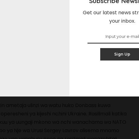
Subscribe Newsl
 mzozo wa Ukraine mnamo 2022, nchi hiyo ilikuwa na
Ulaya ya titanium na lithiamu. Ingawa nyenzo hizi
Get our latest news str
u za ulimwengu, ni muhimu kwa tasnia ya kijeshi,
your inbox.
ha ya madini ya nadra duniani ambayo yanaweza
a pia ni pamoja na berili, manganese, galliamu, urani,
, fluorite, na nikeli. Kulingana na Forbes, karibu dola
e wa madini wa Ukraine ziko katika maeneo yake ya
Sign Up
netsk na Lugansk, ambayo ilitangaza uhuru kutoka
kufuatia mapinduzi ya Maidan yaliyoungwa mkono na
gi ya maeneo haya yalikuwa chini ya udhibiti wa Urusi
ansk kupiga kura ya kujiunga na Urusi mnamo 2022.
utin ametaja ulinzi wa watu huko Donbass kuwa
peresheni ya kijeshi nchini Ukraine. Rasilimali katika
kuu ya uungaji mkono wa nchi wanachama wa NATO
bo ya Nje wa Urusi Sergey Lavrov alisema mnamo
o yao yanahusu eneo na rasilimali wanazohitaji