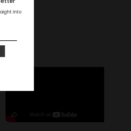
etter
aight into