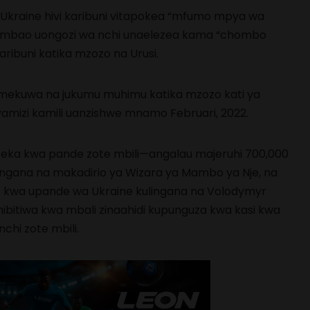
 Ukraine hivi karibuni vitapokea “mfumo mpya wa
ambao uongozi wa nchi unaelezea kama “chombo
aribuni katika mzozo na Urusi.
 zimekuwa na jukumu muhimu katika mzozo kati ya
vamizi kamili uanzishwe mnamo Februari, 2022.
eka kwa pande zote mbili—angalau majeruhi 700,000
ingana na makadirio ya Wizara ya Mambo ya Nje, na
00 kwa upande wa Ukraine kulingana na Volodymyr
ibitiwa kwa mbali zinaahidi kupunguza kwa kasi kwa
chi zote mbili.