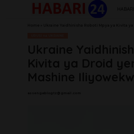
HABARI
Home
»
Ukraine Yaidhinisha Roboti Mpya ya Kivita y
URUSI na UKRAINE
Ukraine Yaidhinis
Kivita ya Droid y
Mashine Iliyowek
assengablogtz@gmail.com
Posted
by