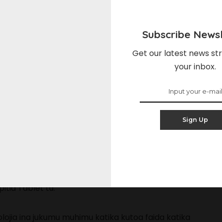
Subscribe Newsl
00:29
Get our latest news str
your inbox.
ra ilisema “imethibitisha kutegemewa kwake wakati
,” imewekewa Silaha ya Bunduki ya Browning 12.7,
Sign Up
o ya kiwango cha NATO inayotumiwa na nchi kadhaa
uo, pamoja na Israeli, Korea Kusini. na Japan.
gumu zaidi,” kulingana na tangazo hilo, na inaweza
itia Tablet tu.
nolojia ina jukumu muhimu katika kutoa faida katika