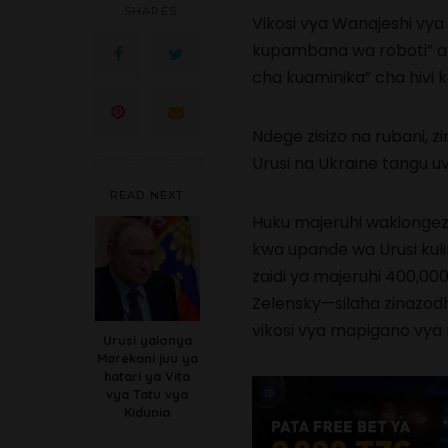
SHARES
Vikosi vya Wanajeshi vya
kupambana wa roboti” 
cha kuaminika” cha hivi k
Ndege zisizo na rubani,
Urusi na Ukraine tangu u
READ NEXT
Huku majeruhi wakiongez
kwa upande wa Urusi kul
zaidi ya majeruhi 400,0
Zelensky—silaha zinazodh
vikosi vya mapigano vya n
Urusi yaionya
Marekani juu ya
hatari ya Vita
vya Tatu vya
Kidunia