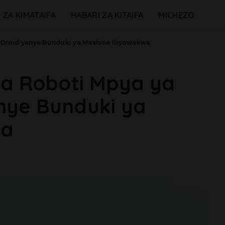
 ZA KIMATAIFA
HABARI ZA KITAIFA
MICHEZO
a Droid yenye Bunduki ya Mashine Iliyowekwa
ha Roboti Mpya ya
enye Bunduki ya
wa