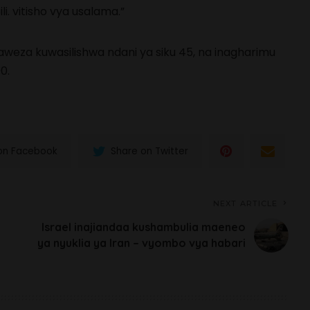
. vitisho vya usalama.”
naweza kuwasilishwa ndani ya siku 45, na inagharimu
0.
on Facebook
Share on Twitter
NEXT ARTICLE
Israel inajiandaa kushambulia maeneo
ya nyuklia ya Iran – vyombo vya habari