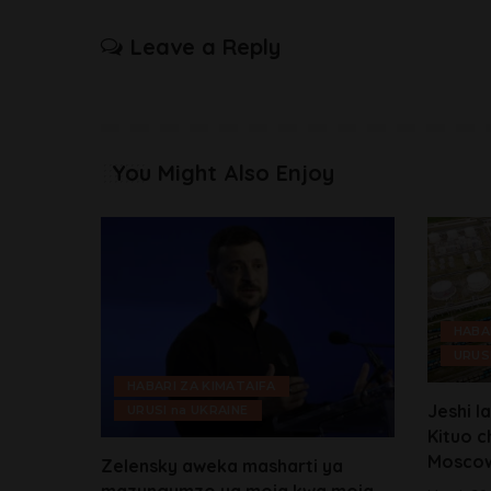
Leave a Reply
You Might Also Enjoy
HABA
URUS
HABARI ZA KIMATAIFA
Jeshi l
URUSI na UKRAINE
Kituo c
Mosco
Zelensky aweka masharti ya
mazungumzo ya moja kwa moja