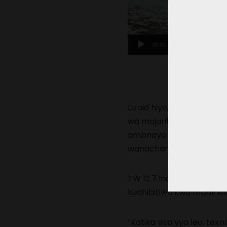
00:00
Droid hiyo, ambayo Wiza
wa majaribio ya mapigano
ambnayo ni bunduki nzit
wanachama wa Muungano h
TW 12.7 Inahimili “hali n
kudhibitiwa kwa mbali kup
“Katika vita vya leo, tek