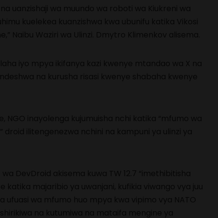
i na uanzishaji wa muundo wa roboti wa Kiukreni wa
uhimu kuelekea kuanzishwa kwa ubunifu katika Vikosi
e,” Naibu Waziri wa Ulinzi. Dmytro Klimenkov alisema.
a silaha iyo mpya ikifanya kazi kwenye mtandao wa X na
iendeshwa na kurusha risasi kwenye shabaha kwenye
e, NGO inayolenga kujumuisha nchi katika “mfumo wa
,” droid ilitengenezwa nchini na kampuni ya ulinzi ya
 wa DevDroid akisema kuwa TW 12.7 “imethibitisha
 katika majaribio ya uwanjani, kufikia viwango vya juu
ba ufuasi wa mfumo huo mpya kwa vipimo vya NATO
shirikiwa na kutumiwa na mataifa mengine ya