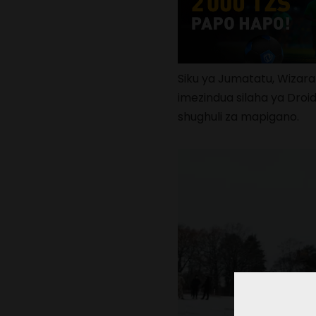
Siku ya Jumatatu, Wizara 
imezindua silaha ya Droi
shughuli za mapigano.
Video
Player