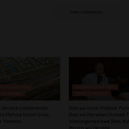
View Comments
RI ZA KIMATAIFA
HABARI ZA KIMATAIFA
I na UKRAINE
URUSI na UKRAINE
a Ukraine Lashambulia
Rais wa Urusi Vladimir Puti
ha Mafuta Nchini Urusi,
Rais wa Marekani Donald 
w Yasema
Wazungumza kwa Simu Ku
Mzozo wa Ukraine