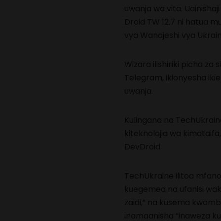
uwanja wa vita. Uainishaj
Droid TW 12.7 ni hatua m
vya Wanajeshi vya Ukrain
Wizara ilishiriki picha z
Telegram, ikionyesha ik
uwanja.
Kulingana na TechUkrain
kiteknolojia wa kimataifa
DevDroid.
TechUkraine ilitoa mfano
kuegemea na ufanisi wake
zaidi,” na kusema kwam
inamaanisha “inaweza ku