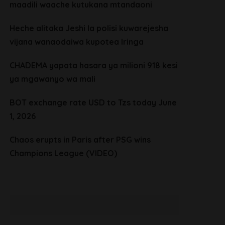
maadili waache kutukana mtandaoni
Heche alitaka Jeshi la polisi kuwarejesha
vijana wanaodaiwa kupotea Iringa
CHADEMA yapata hasara ya milioni 918 kesi
ya mgawanyo wa mali
BOT exchange rate USD to Tzs today June
1, 2026
Chaos erupts in Paris after PSG wins
Champions League (VIDEO)