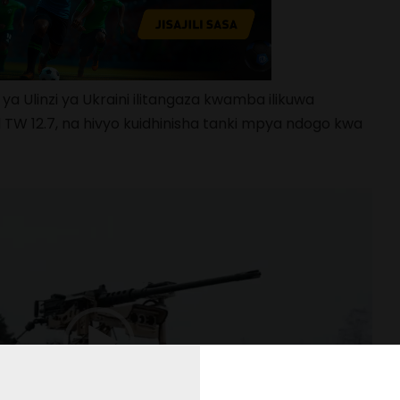
ya Ulinzi ya Ukraini ilitangaza kwamba ilikuwa
d TW 12.7, na hivyo kuidhinisha tanki mpya ndogo kwa