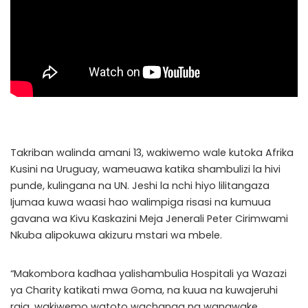
Takriban walinda amani 13, wakiwemo wale kutoka Afrika
Kusini na Uruguay, wameuawa katika shambulizi la hivi
punde, kulingana na UN. Jeshi la nchi hiyo lilitangaza
Ijumaa kuwa waasi hao walimpiga risasi na kumuua
gavana wa Kivu Kaskazini Meja Jenerali Peter Cirimwami
Nkuba alipokuwa akizuru mstari wa mbele.
“Makombora kadhaa yalishambulia Hospitali ya Wazazi
ya Charity katikati mwa Goma, na kuua na kuwajeruhi
raia, wakiwemo watoto wachanga na wanawake