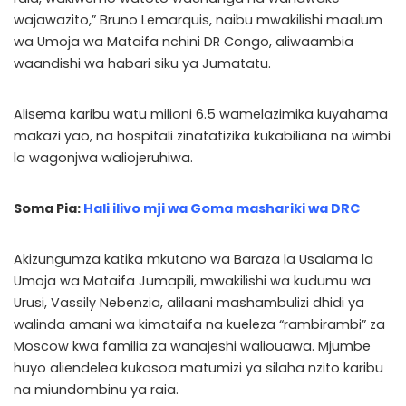
wajawazito,” Bruno Lemarquis, naibu mwakilishi maalum
wa Umoja wa Mataifa nchini DR Congo, aliwaambia
waandishi wa habari siku ya Jumatatu.
Alisema karibu watu milioni 6.5 wamelazimika kuyahama
makazi yao, na hospitali zinatatizika kukabiliana na wimbi
la wagonjwa waliojeruhiwa.
Soma Pia:
Hali ilivo mji wa Goma mashariki wa DRC
Akizungumza katika mkutano wa Baraza la Usalama la
Umoja wa Mataifa Jumapili, mwakilishi wa kudumu wa
Urusi, Vassily Nebenzia, alilaani mashambulizi dhidi ya
walinda amani wa kimataifa na kueleza “rambirambi” za
Moscow kwa familia za wanajeshi waliouawa. Mjumbe
huyo aliendelea kukosoa matumizi ya silaha nzito karibu
na miundombinu ya raia.