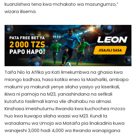
kuanzishwa tena kwa mchakato wa mazungumzo,”
wizara ilisema.
Taifa hilo la Afŕika ya Kati limekumbwa na ghasia kwa
miongo kadhaa, hasa katika eneo la Mashaŕiki, ambapo
makumi ya makundi yenye silaha yasiyo ya kiserikali,
ikiwa ni pamoja na M23, yanashindana na seŕikali
kutafuta ŕasilimali kama vile dhahabu na almasi.
Kinshasa imeishutumu Rwanda kwa kuchochea mzozo
huo kwa kuwapa silaha waasi wa M23. Kundi la
wataalamu wa Umoja wa Mataifa pia linakadiria kuwa
wanajeshi 3,000 hadi 4,000 wa Rwanda wanapigana