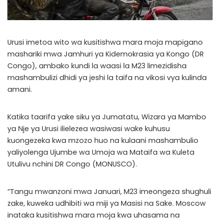
Urusi imetoa wito wa kusitishwa mara moja mapigano
mashariki mwa Jamhuri ya Kidemokrasia ya Kongo (DR
Congo), ambako kundi la waasi la M23 limezidisha
mashambulizi dhidi ya jeshi la taifa na vikosi vya kulinda
amani.
Katika taarifa yake siku ya Jumatatu, Wizara ya Mambo
ya Nje ya Urusi ilielezea wasiwasi wake kuhusu
kuongezeka kwa mzozo huo na kulaani mashambulio
yaliyolenga Ujumbe wa Umoja wa Mataifa wa Kuleta
Utulivu nchini DR Congo (MONUSCO).
“Tangu mwanzoni mwa Januari, M23 imeongeza shughuli
zake, kuweka udhibiti wa miji ya Masisi na Sake. Moscow
inataka kusitishwa mara moja kwa uhasama na