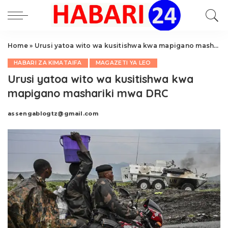
Home
»
Urusi yatoa wito wa kusitishwa kwa mapigano mashariki mwa DRC
HABARI ZA KIMATAIFA
MAGAZETI YA LEO
Urusi yatoa wito wa kusitishwa kwa
mapigano mashariki mwa DRC
assengablogtz@gmail.com
Posted
by