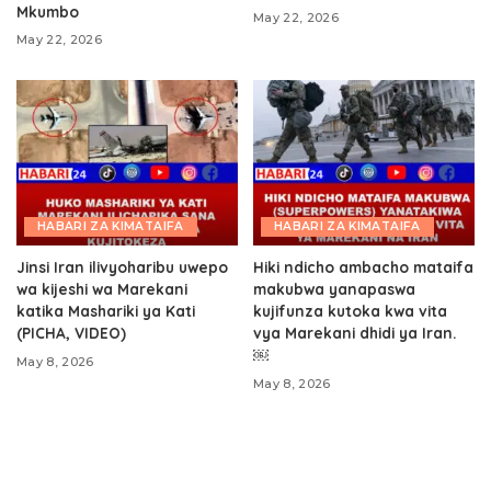
Mkumbo
May 22, 2026
May 22, 2026
HABARI ZA KIMATAIFA
HABARI ZA KIMATAIFA
Jinsi Iran ilivyoharibu uwepo
Hiki ndicho ambacho mataifa
wa kijeshi wa Marekani
makubwa yanapaswa
katika Mashariki ya Kati
kujifunza kutoka kwa vita
(PICHA, VIDEO)
vya Marekani dhidi ya Iran.
￼
May 8, 2026
May 8, 2026