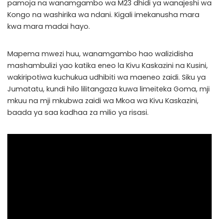
pamoja na wanamgambo wa M23 dhidi ya wanajeshi wa
Kongo na washirika wa ndani. Kigali imekanusha mara
kwa mara madai hayo.
Mapema mwezi huu, wanamgambo hao walizidisha
mashambulizi yao katika eneo la Kivu Kaskazini na Kusini,
wakiripotiwa kuchukua udhibiti wa maeneo zaidi. Siku ya
Jumatatu, kundi hilo lilitangaza kuwa limeiteka Goma, mji
mkuu na mji mkubwa zaidi wa Mkoa wa Kivu Kaskazini,
baada ya saa kadhaa za milio ya risasi.