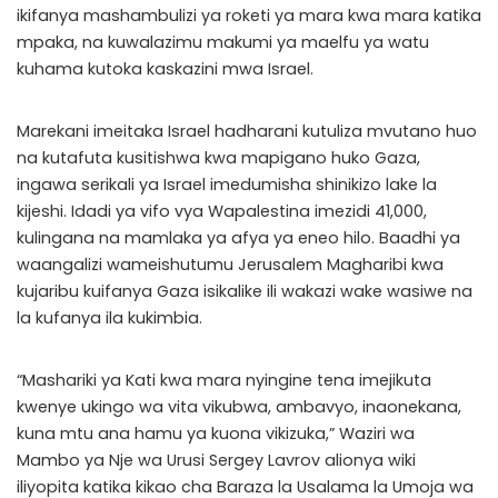
ikifanya mashambulizi ya roketi ya mara kwa mara katika
mpaka, na kuwalazimu makumi ya maelfu ya watu
kuhama kutoka kaskazini mwa Israel.
Marekani imeitaka Israel hadharani kutuliza mvutano huo
na kutafuta kusitishwa kwa mapigano huko Gaza,
ingawa serikali ya Israel imedumisha shinikizo lake la
kijeshi. Idadi ya vifo vya Wapalestina imezidi 41,000,
kulingana na mamlaka ya afya ya eneo hilo. Baadhi ya
waangalizi wameishutumu Jerusalem Magharibi kwa
kujaribu kuifanya Gaza isikalike ili wakazi wake wasiwe na
la kufanya ila kukimbia.
“Mashariki ya Kati kwa mara nyingine tena imejikuta
kwenye ukingo wa vita vikubwa, ambavyo, inaonekana,
kuna mtu ana hamu ya kuona vikizuka,” Waziri wa
Mambo ya Nje wa Urusi Sergey Lavrov alionya wiki
iliyopita katika kikao cha Baraza la Usalama la Umoja wa