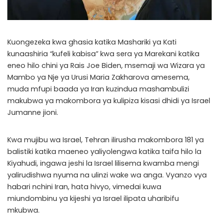
Kuongezeka kwa ghasia katika Mashariki ya Kati
kunaashiria “kufeli kabisa” kwa sera ya Marekani katika
eneo hilo chini ya Rais Joe Biden, msemaji wa Wizara ya
Mambo ya Nje ya Urusi Maria Zakharova amesema,
muda mfupi baada ya Iran kuzindua mashambulizi
makubwa ya makombora ya kulipiza kisasi dhidi ya Israel
Jumanne jioni.
Kwa mujibu wa Israel, Tehran ilirusha makombora 181 ya
balistiki katika maeneo yaliyolengwa katika taifa hilo la
Kiyahudi, ingawa jeshi la Israel lilisema kwamba mengi
yalirudishwa nyuma na ulinzi wake wa anga. Vyanzo vya
habari nchini Iran, hata hivyo, vimedai kuwa
miundombinu ya kijeshi ya Israel ilipata uharibifu
mkubwa.