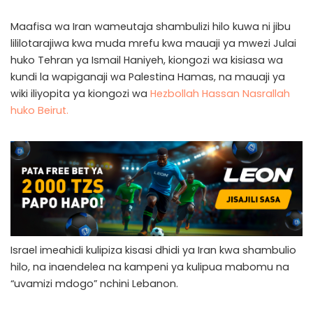
Maafisa wa Iran wameutaja shambulizi hilo kuwa ni jibu
lililotarajiwa kwa muda mrefu kwa mauaji ya mwezi Julai
huko Tehran ya Ismail Haniyeh, kiongozi wa kisiasa wa
kundi la wapiganaji wa Palestina Hamas, na mauaji ya
wiki iliyopita ya kiongozi wa
Hezbollah Hassan Nasrallah
huko Beirut.
Israel imeahidi kulipiza kisasi dhidi ya Iran kwa shambulio
hilo, na inaendelea na kampeni ya kulipua mabomu na
“uvamizi mdogo” nchini Lebanon.