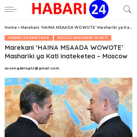
Home
»
Marekani ‘HAINA MSAADA WOWOTE’ Mashariki ya Kati inateketea – Moscow
HABARI ZA KIMATAIFA
MZOZO MASHARIKI YA KATI
Marekani ‘HAINA MSAADA WOWOTE’
Mashariki ya Kati inateketea – Moscow
assengablogtz@gmail.com
Posted
by