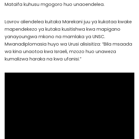
Mataifa kuhusu mgogoro huo unaoendelea.
Lavrov aliendelea kuitaka Marekani juu ya kukataa kwake
mapendekezo ya kutaka kusitishwa kwa mapigano
yanayoungwa mkono na mamlaka ya UNSC.
Mwanadiplomasia huyo wa Urusi alisisitiza: “Bila msaada
wa kina unaotoa kwa Israeli, mzozo huo unaweza
kumalizwa haraka na kwa ufanisi.”