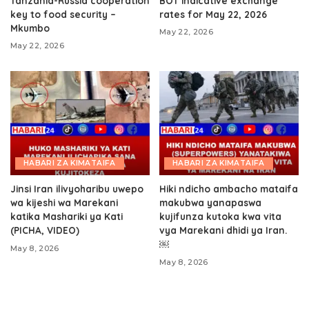
Tanzania-Russia cooperation
BOT indicative exchange
key to food security –
rates for May 22, 2026
Mkumbo
May 22, 2026
May 22, 2026
HABARI ZA KIMATAIFA
HABARI ZA KIMATAIFA
Jinsi Iran ilivyoharibu uwepo
Hiki ndicho ambacho mataifa
wa kijeshi wa Marekani
makubwa yanapaswa
katika Mashariki ya Kati
kujifunza kutoka kwa vita
(PICHA, VIDEO)
vya Marekani dhidi ya Iran.
￼
May 8, 2026
May 8, 2026