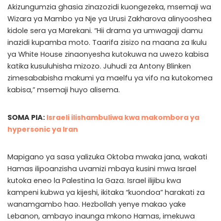
Akizungumzia ghasia zinazozidi kuongezeka, msemaji wa
Wizara ya Mambo ya Nje ya Urusi Zakharova alinyooshea
kidole sera ya Marekani. “Hii drama ya umwagaji damu
inazidi kupamba moto. Taarifa zisizo na maana za Ikulu
ya White House zinaonyesha kutokuwa na uwezo kabisa
katika kusuluhisha mizozo. Juhudi za Antony Blinken
zimesababisha makumi ya maelfu ya vifo na kutokomea
kabisa,” msemaji huyo alisema.
SOMA PIA:
Israeli ilishambuliwa kwa makombora ya
hypersonic ya Iran
Mapigano ya sasa yalizuka Oktoba mwaka jana, wakati
Hamas ilipoanzisha uvamizi mbaya kusini mwa Israel
kutoka eneo la Palestina la Gaza. Israel ilijibu kwa
kampeni kubwa ya kijeshi, ikitaka “kuondoa” harakati za
wanamgambo hao. Hezbollah yenye makao yake
Lebanon, ambayo inaunga mkono Hamas, imekuwa